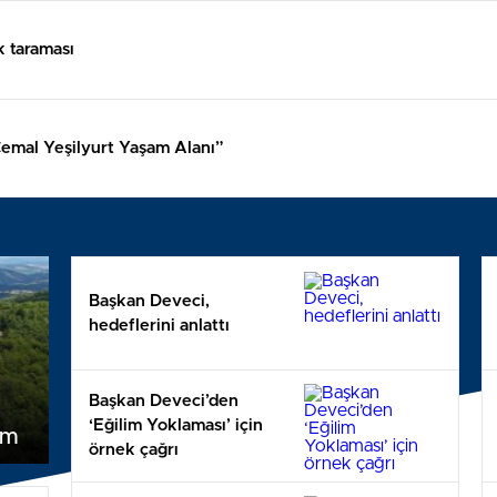
k taraması
Cemal Yeşilyurt Yaşam Alanı”
Başkan Deveci,
hedeflerini anlattı
Başkan Deveci’den
‘Eğilim Yoklaması’ için
em
örnek çağrı