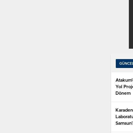
GÜNCE
Atakum’
Yol Proj
Dönem
Karaden
Laborat
Samsun’