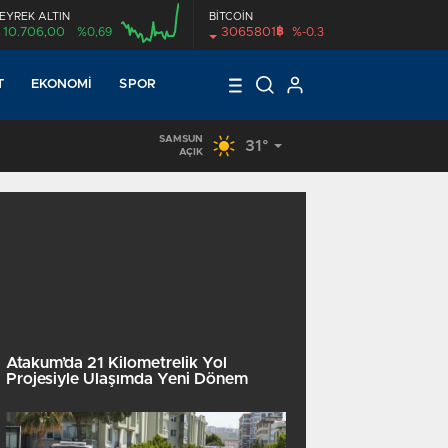
EYREK ALTIN
BİTCOİN
฿
10.706,00
%0,69
3065801
%-0.3
00:00
T
EKONOMI
SPOR
SAMSUN
31°
AÇIK
Atakum’da 21 Kilometrelik Yol
Projesiyle Ulaşımda Yeni Dönem