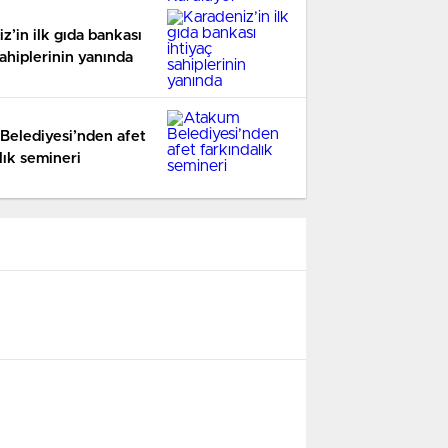
z’in ilk gıda bankası
sahiplerinin yanında
Belediyesi’nden afet
lık semineri