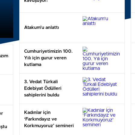
kavuşuyor!
Atakum’u anlattı
Cumhuriyetimizin 100.
azım
Yılı için gurur veren
ı
kutlama
3. Vedat Türkali
Edebiyat Ödülleri
sahiplerini buldu
Kadınlar için
er
‘Farkındayız ve
Korkmuyoruz’ semineri
uştu