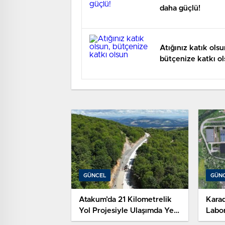
daha güçlü!
Atığınız katık olsu
bütçenize katkı o
GÜNCEL
GÜN
Atakum’da 21 Kilometrelik
Kara
Yol Projesiyle Ulaşımda Yeni
Labo
Dönem
Sams