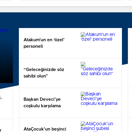
Atakum’un en ‘özel’
personeli
“Geleceğinizde söz
sahibi olun”
,
Başkan Deveci’ye
coşkulu karşılama
AtaÇocuk’un beşinci
r