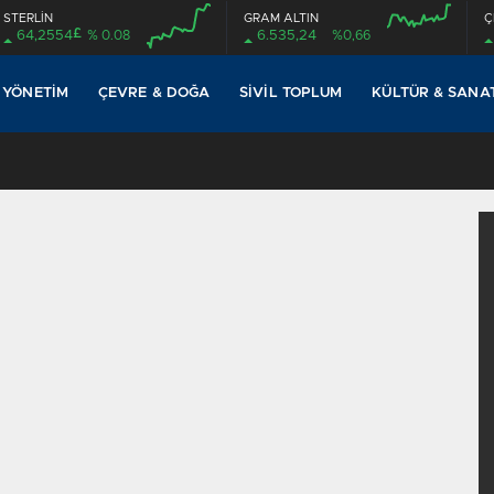
STERLİN
GRAM ALTIN
Ç
£
64,2554
% 0.08
6.535,24
%0,66
00:00
00:00
00:00
00:00
 YÖNETIM
ÇEVRE & DOĞA
SIVIL TOPLUM
KÜLTÜR & SANA