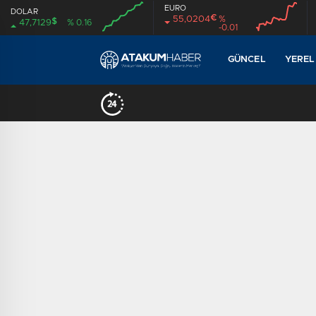
EURO
DOLAR
€
55,0204
%
$
47,7129
% 0.16
-0.01
00:00
00:00
00:00
00:00
GÜNCEL
YEREL