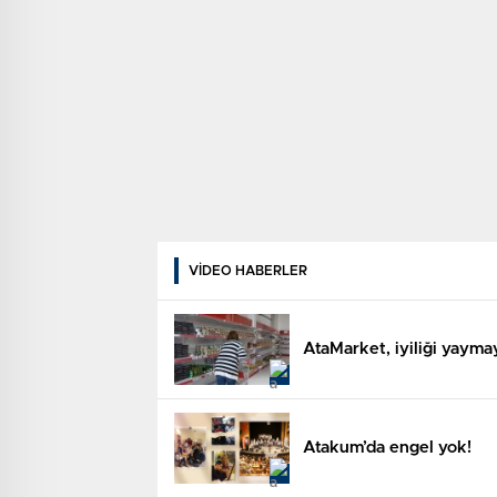
VİDEO HABERLER
AtaMarket, iyiliği yaym
Atakum’da engel yok!