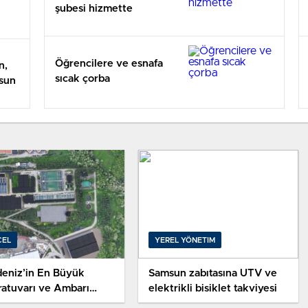
şubesi hizmette
Öğrencilere ve esnafa
n,
sıcak çorba
lsun
CEL
YEREL YÖNETIM
deniz’in En Büyük
Samsun zabıtasına UTV ve
ratuvarı ve Ambarı
elektrikli bisiklet takviyesi
un’a Kuruluyor