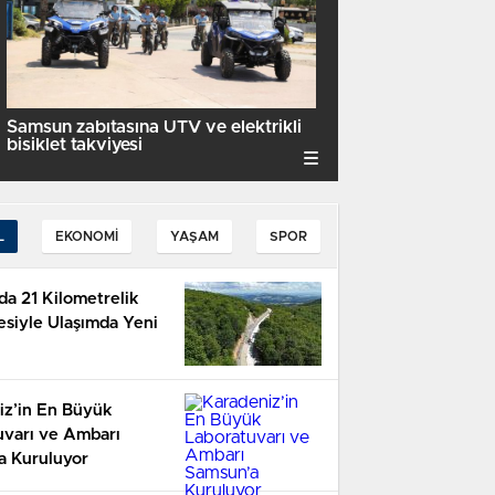
Samsun zabıtasına UTV ve elektrikli
bisiklet takviyesi
L
EKONOMI
YAŞAM
SPOR
da 21 Kilometrelik
esiyle Ulaşımda Yeni
iz’in En Büyük
uvarı ve Ambarı
a Kuruluyor