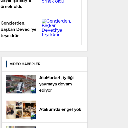
dayanışmasıyla
örnek oldu
Gençlerden,
Başkan Deveci’ye
teşekkür
VİDEO HABERLER
AtaMarket, iyiliği
yaymaya devam
ediyor
Atakum’da engel yok!