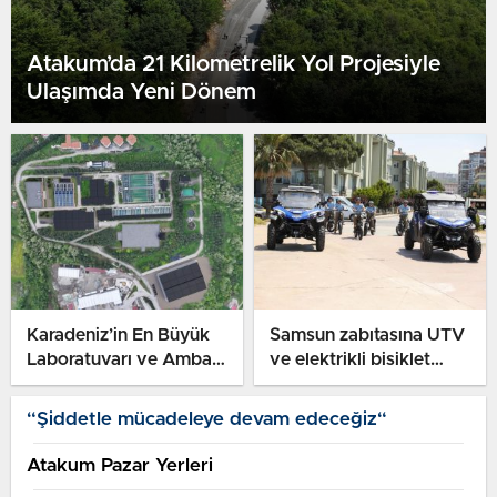
Atakum’da 21 Kilometrelik Yol Projesiyle
Ulaşımda Yeni Dönem
Karadeniz’in En Büyük
Samsun zabıtasına UTV
Laboratuvarı ve Ambarı
ve elektrikli bisiklet
Samsun’a Kuruluyor
takviyesi
“Şiddetle mücadeleye devam edeceğiz“
Atakum Pazar Yerleri