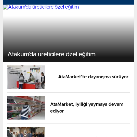
Atakum’da üreticilere özel eğitim
AtaMarket’te dayanışma sürüyor
AtaMarket, iyiliği yaymaya devam
ediyor