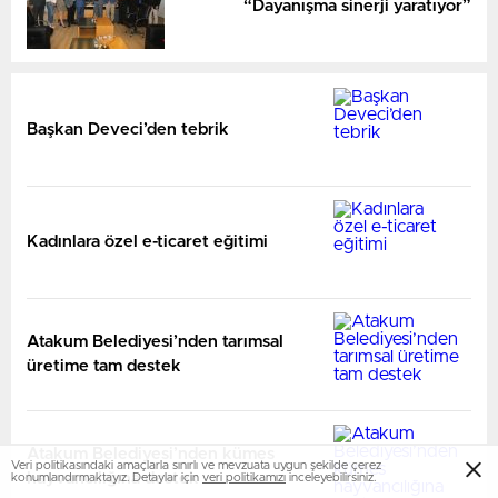
“Dayanışma sinerji yaratıyor”
Başkan Deveci’den tebrik
Kadınlara özel e-ticaret eğitimi
Atakum Belediyesi’nden tarımsal
üretime tam destek
Atakum Belediyesi’nden kümes
Veri politikasındaki amaçlarla sınırlı ve mevzuata uygun şekilde çerez
hayvancılığına destek
konumlandırmaktayız. Detaylar için
veri politikamızı
inceleyebilirsiniz.