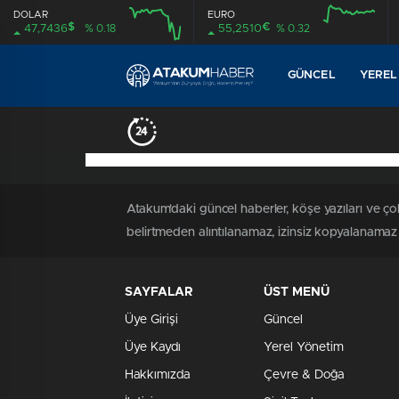
DOLAR
EURO
$
€
47,7436
% 0.18
55,2510
% 0.32
12:00
16:00
12:00
16:00
GÜNCEL
YEREL
Atakum'daki güncel haberler, köşe yazıları ve ço
belirtmeden alıntılanamaz, izinsiz kopyalanamaz y
SAYFALAR
ÜST MENÜ
Üye Girişi
Güncel
Üye Kaydı
Yerel Yönetim
Hakkımızda
Çevre & Doğa