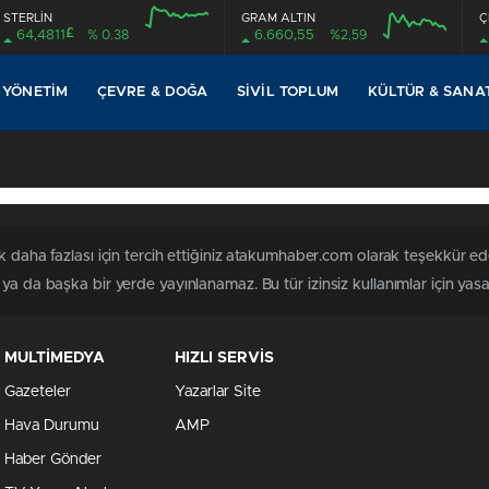
STERLİN
GRAM ALTIN
Ç
£
64,4811
% 0.38
6.660,55
%2,59
12:00
16:00
12:00
16:00
 YÖNETIM
ÇEVRE & DOĞA
SIVIL TOPLUM
KÜLTÜR & SANA
k daha fazlası için tercih ettiğiniz atakumhaber.com olarak teşekkür ede
a da başka bir yerde yayınlanamaz. Bu tür izinsiz kullanımlar için yasal
MULTİMEDYA
HIZLI SERVİS
Gazeteler
Yazarlar Site
Hava Durumu
AMP
Haber Gönder