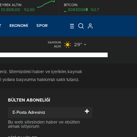
EYREK ALTIN
BİTCOİN
฿
10.909,00
%2,60
3093006
%0.7
00:00
T
EKONOMI
SPOR
SAMSUN
29°
AÇIK
riz. Sitemizdeki haber ve içerikler, kaynak
 yollara başvurma hakkımızı saklı tutarız.
BÜLTEN ABONELİĞİ
+
Bu web sitesinden haber ve ebülten
almak istiyorum