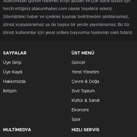
Atakum'daki güncel haberler, köşe yazıları ve çok daha fazlası için
tercih ettiğiniz atakumhaber.com olarak teşekkür ederiz.
Sitemizdeki haber ve içerikler, kaynak belirtmeden alıntılanamaz,
izinsiz kopyalanamaz ya da başka bir yerde yayınlanamaz. Bu tür
izinsiz kullanımlar için yasal yollara başvurma hakkımızı saklı tutarız.
SAYFALAR
ÜST MENÜ
Üye Girişi
Güncel
Üye Kaydı
Yerel Yönetim
Hakkımızda
Çevre & Doğa
İletişim
Sivil Toplum
Kültür & Sanat
Ekonomi
Spor
MULTİMEDYA
HIZLI SERVİS