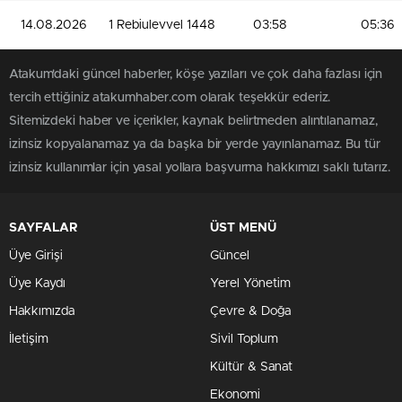
14.08.2026
1 Rebiulevvel 1448
03:58
05:36
Atakum'daki güncel haberler, köşe yazıları ve çok daha fazlası için
tercih ettiğiniz atakumhaber.com olarak teşekkür ederiz.
Sitemizdeki haber ve içerikler, kaynak belirtmeden alıntılanamaz,
izinsiz kopyalanamaz ya da başka bir yerde yayınlanamaz. Bu tür
izinsiz kullanımlar için yasal yollara başvurma hakkımızı saklı tutarız.
SAYFALAR
ÜST MENÜ
Üye Girişi
Güncel
Üye Kaydı
Yerel Yönetim
Hakkımızda
Çevre & Doğa
İletişim
Sivil Toplum
Kültür & Sanat
Ekonomi