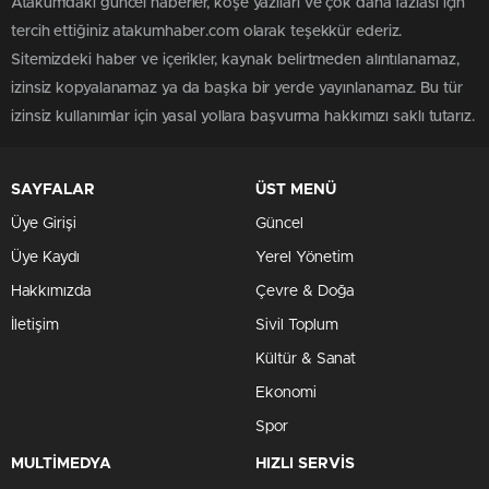
Atakum'daki güncel haberler, köşe yazıları ve çok daha fazlası için
tercih ettiğiniz atakumhaber.com olarak teşekkür ederiz.
Sitemizdeki haber ve içerikler, kaynak belirtmeden alıntılanamaz,
izinsiz kopyalanamaz ya da başka bir yerde yayınlanamaz. Bu tür
izinsiz kullanımlar için yasal yollara başvurma hakkımızı saklı tutarız.
SAYFALAR
ÜST MENÜ
Üye Girişi
Güncel
Üye Kaydı
Yerel Yönetim
Hakkımızda
Çevre & Doğa
İletişim
Sivil Toplum
Kültür & Sanat
Ekonomi
Spor
MULTİMEDYA
HIZLI SERVİS