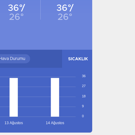
ADANA
ADANA
36°/
36°/
KONYA
KONYA
26°
26°
GAZIANTEP
GAZIANTEP
MERSIN
MERSIN
TRABZON
TRABZON
SAMSUN
SAMSUN
RIZE
RIZE
Hava Durumu
SICAKLIK
MUŞ
MUŞ
ADANA
ADANA
36
ADIYAMAN
ADIYAMAN
27
AFYONKARAHISAR
AFYONKARAHISAR
18
AĞRI
AĞRI
9
AMASYA
AMASYA
0
ANKARA
ANKARA
13 Ağustos
14 Ağustos
ANTALYA
ANTALYA