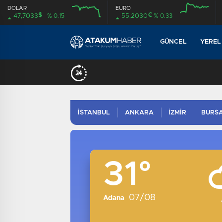
DOLAR
EURO
$
€
47,7033
% 0.15
55,2030
% 0.33
12:00
16:00
12:00
16:00
GÜNCEL
YEREL
İSTANBUL
ANKARA
İZMİR
BURS
31°
07/08
Adana