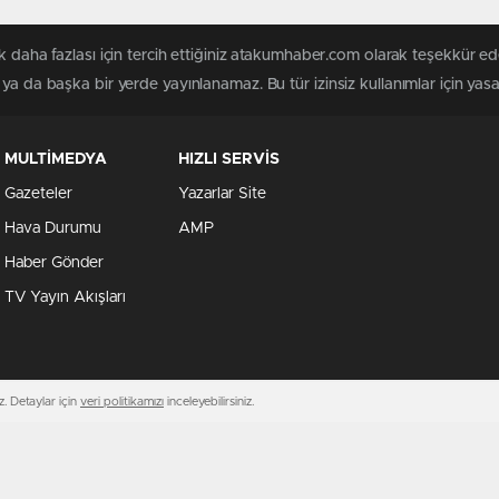
k daha fazlası için tercih ettiğiniz atakumhaber.com olarak teşekkür ede
a da başka bir yerde yayınlanamaz. Bu tür izinsiz kullanımlar için yasal
MULTİMEDYA
HIZLI SERVİS
Gazeteler
Yazarlar Site
Hava Durumu
AMP
Haber Gönder
TV Yayın Akışları
. Detaylar için
veri politikamızı
inceleyebilirsiniz.
Çerezler ile ilgil