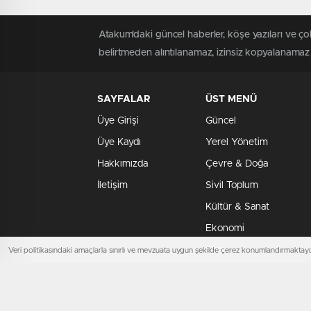
Atakum'daki güncel haberler, köşe yazıları ve ço
belirtmeden alıntılanamaz, izinsiz kopyalanamaz y
SAYFALAR
ÜST MENÜ
Üye Girişi
Güncel
Üye Kaydı
Yerel Yönetim
Hakkımızda
Çevre & Doğa
İletişim
Sivil Toplum
Kültür & Sanat
Ekonomi
Spor
Veri politikasındaki amaçlarla sınırlı ve mevzuata uygun şekilde çerez konumlandırmaktayız
Copyright © 2023 - Tüm hakları saklıdır.