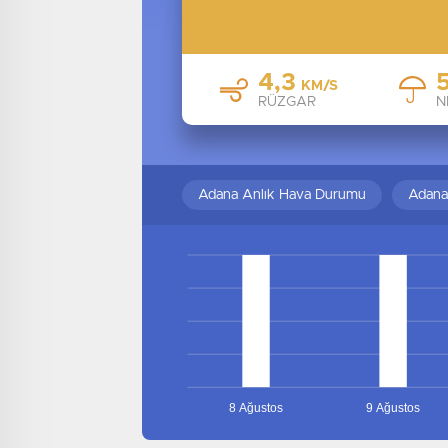
4,3
KM/S
RÜZGAR
N
Adana Anlık Hava Durumu
Adana
8 Ağustos
9 Ağustos