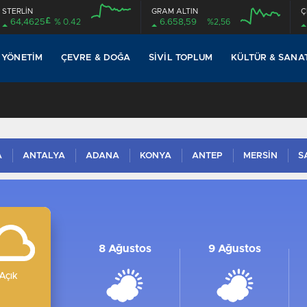
STERLİN
GRAM ALTIN
Ç
£
64,4625
% 0.42
6.658,59
%2,56
12:00
16:00
12:00
16:00
 YÖNETIM
ÇEVRE & DOĞA
SIVIL TOPLUM
KÜLTÜR & SANA
A
ANTALYA
ADANA
KONYA
ANTEP
MERSİN
S
8 Ağustos
9 Ağustos
Açık