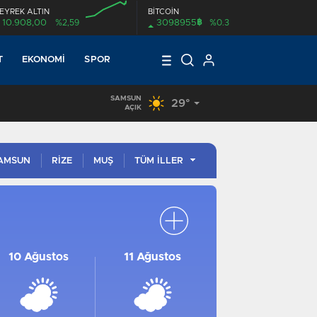
EYREK ALTIN
BİTCOİN
฿
10.908,00
%2,59
3098955
%0.3
00:00
T
EKONOMI
SPOR
SAMSUN
29°
AÇIK
AMSUN
RİZE
MUŞ
TÜM İLLER
İSTANBUL
İSTANBUL
ANKARA
ANKARA
10 Ağustos
11 Ağustos
İZMIR
İZMIR
BURSA
BURSA
ANTALYA
ANTALYA