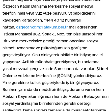
Özgecan Kadın Danışma Merkezi’ne sosyal medya,
telefon, mail veya yüz yüze başvuru yapabildiklerini
kaydeden Karadoğan, “444 40 12 numaralı
hattan,
ozgecankdm@atakum.bel.tr
mail adresinden,
İstiklal Mahallesi 862. Sokak., No:5’ten bize ulaşabilirler.
Bir kadın merkezimize geldiği zaman öncelikle sosyal
hizmet uzmanımız ve psikoloğumuzla görüşme
gerçekleştiriyor. Onu dinleyerek birlikte bir ihtiyaç analizi
yapıyoruz. Acil bir müdahale gerekiyorsa, bu anlamda
yasal mevzuat çerçevesinde Samsun’da da var olan Şiddet
Önleme ve İzleme Merkezi’ne (ŞÖNİM) yönlendiriyoruz.
Yine gerekirse kolluk güçleriyle de iş birliği yapıyoruz.
Bunların yanında da maddi bir ihtiyaç durumu varsa hem
Atakum Kaymakamlığımızın hem de Atakum Belediyemizin
sosyal yardımlaşma birimlerinden gerekli desteği
sağlıyoruz. Daha sonraki zamanda da müracaatçılarımızla