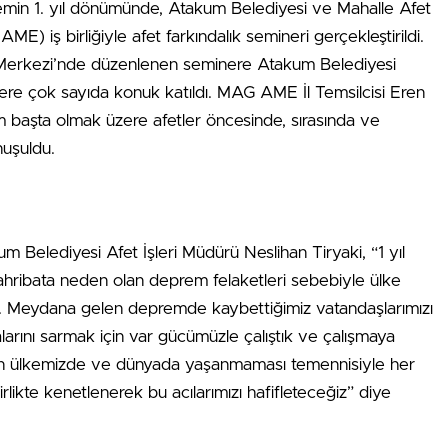
min 1. yıl dönümünde, Atakum Belediyesi ve Mahalle Afet
) iş birliğiyle afet farkındalık semineri gerçekleştirildi.
t Merkezi’nde düzenlenen seminere Atakum Belediyesi
ere çok sayıda konuk katıldı. MAG AME İl Temsilcisi Eren
m başta olmak üzere afetler öncesinde, sırasında ve
nuşuldu.
 Belediyesi Afet İşleri Müdürü Neslihan Tiryaki, “1 yıl
ahribata neden olan deprem felaketleri sebebiyle ülke
ik. Meydana gelen depremde kaybettiğimiz vatandaşlarımızı
larını sarmak için var gücümüzle çalıştık ve çalışmaya
nın ülkemizde ve dünyada yaşanmaması temennisiyle her
ikte kenetlenerek bu acılarımızı hafifleteceğiz” diye