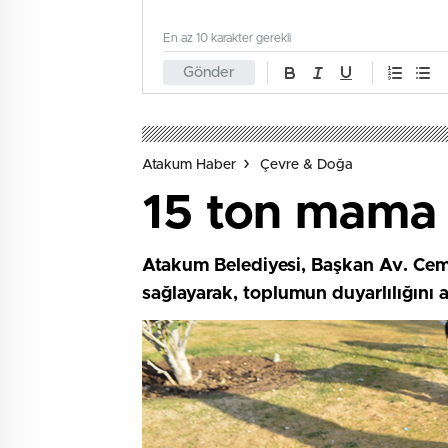
En az 10 karakter gerekli
Gönder
Atakum Haber
Çevre & Doğa
15 ton mama 
Atakum Belediyesi, Başkan Av. Cemil
sağlayarak, toplumun duyarlılığını ar