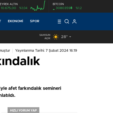
EYREK ALTIN
BİTCOİN
฿
10.675,00
%1,04
3080359
%1.2
00:00
T
EKONOMI
SPOR
SAMSUN
28°
AÇIK
muştur
Yayınlanma Tarihi: 7 Şubat 2024 16:19
ındalık
le afet farkındalık semineri
latıldı.
HIZLI YORUM YAP