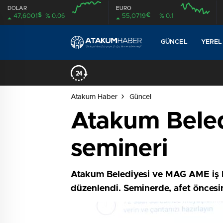
DOLAR
EURO
$
€
47,6001
% 0.06
55,0719
% 0.1
08:00
08:00
GÜNCEL
YEREL
Atakum Haber
Güncel
Atakum Beledi
semineri
Atakum Belediyesi ve MAG AME iş bi
düzenlendi. Seminerde, afet öncesin