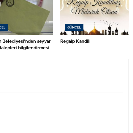
CEL
GÜNCEL
elediyesi’nden seyyar
Regaip Kandili
sandık talepleri bilgilendirmesi