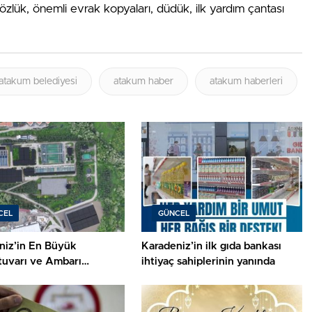
özlük, önemli evrak kopyaları, düdük, ilk yardım çantası
atakum belediyesi
atakum haber
atakum haberleri
CEL
GÜNCEL
niz’in En Büyük
Karadeniz’in ilk gıda bankası
tuvarı ve Ambarı
ihtiyaç sahiplerinin yanında
’a Kuruluyor