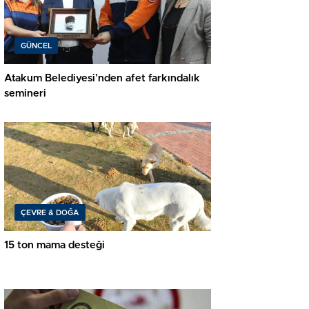
GÜNCEL
Atakum Belediyesi’nden afet farkındalık
semineri
ÇEVRE & DOĞA
15 ton mama desteği