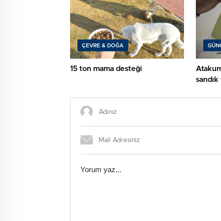
ÇEVRE & DOĞA
GÜN
15 ton mama desteği
Atakum B