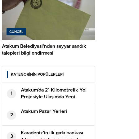
GÜNCEL
Atakum Belediyesi’nden seyyar sandık
talepleri bilgilendirmesi
KATEGORİNİN POPÜLERLERİ
Atakum’da 21 Kilometrelik Yol
1
Projesiyle Ulaşımda Yeni
Dönem
Atakum Pazar Yerleri
2
Karadeniz’in ilk gıda bankası
3