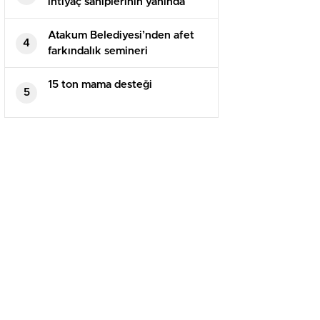
ihtiyaç sahiplerinin yanında
Atakum Belediyesi’nden afet
4
farkındalık semineri
15 ton mama desteği
5