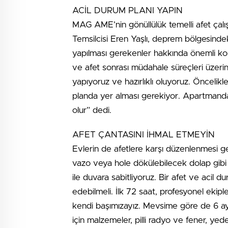
ACİL DURUM PLANI YAPIN
MAG AME’nin gönüllülük temelli afet çalı
Temsilcisi Eren Yaşlı, deprem bölgesind
yapılması gerekenler hakkında önemli kon
ve afet sonrası müdahale süreçleri üzerine 
yapıyoruz ve hazırlıklı oluyoruz. Öncelikl
planda yer alması gerekiyor. Apartmandaki
olur” dedi.
AFET ÇANTASINI İHMAL ETMEYİN
Evlerin de afetlere karşı düzenlenmesi ge
vazo veya hole dökülebilecek dolap gibi 
ile duvara sabitliyoruz. Bir afet ve acil d
edebilmeli. İlk 72 saat, profesyonel eki
kendi başımızayız. Mevsime göre de 6 ay
için malzemeler, pilli radyo ve fener, yedek