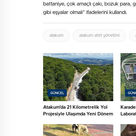
battaniye, çok amaçlı çakı, bozuk para, g
gibi eşyalar olmalı” ifadelerini kullandı.
atakum
atakum afet yönetimi
GÜNCEL
GÜN
Atakum’da 21 Kilometrelik Yol
Karade
Projesiyle Ulaşımda Yeni Dönem
Labora
Samsun