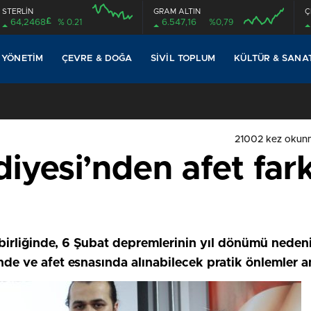
STERLİN
GRAM ALTIN
Ç
£
64,2468
% 0.21
6.547,16
%0,79
08:00
08:00
 YÖNETIM
ÇEVRE & DOĞA
SIVIL TOPLUM
KÜLTÜR & SANA
21002 kez okun
yesi’nden afet fark
rliğinde, 6 Şubat depremlerinin yıl dönümü nedeniy
de ve afet esnasında alınabilecek pratik önlemler an