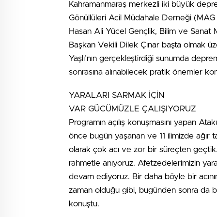
Kahramanmaraş merkezli iki büyük depre
Gönüllüleri Acil Müdahale Derneği (MAG AME
Hasan Ali Yücel Gençlik, Bilim ve Sana
Başkan Vekili Dilek Çınar başta olmak üz
Yaşlı’nın gerçekleştirdiği sunumda depre
sonrasına alınabilecek pratik önemler ko
YARALARI SARMAK İÇİN
VAR GÜCÜMÜZLE ÇALIŞIYORUZ
Programın açılış konuşmasını yapan Atakum
önce bugün yaşanan ve 11 ilimizde ağır t
olarak çok acı ve zor bir süreçten geçt
rahmetle anıyoruz. Afetzedelerimizin yara
devam ediyoruz. Bir daha böyle bir acı
zaman olduğu gibi, bugünden sonra da birl
konuştu.