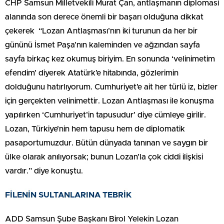
CHP Samsun Milletvekili Murat Çan, antlaşmanın diplomasi
alanında son derece önemli bir başarı olduğuna dikkat
çekerek “Lozan Antlaşması’nın iki turunun da her bir
gününü İsmet Paşa’nın kaleminden ve ağzından sayfa
sayfa birkaç kez okumuş biriyim. En sonunda ‘velinimetim
efendim’ diyerek Atatürk’e hitabında, gözlerimin
dolduğunu hatırlıyorum. Cumhuriyet’e ait her türlü iz, bizler
için gerçekten velinimettir. Lozan Antlaşması ile konuşma
yapılırken ‘Cumhuriyet’in tapusudur’ diye cümleye girilir.
Lozan, Türkiye’nin hem tapusu hem de diplomatik
pasaportumuzdur. Bütün dünyada tanınan ve saygın bir
ülke olarak anılıyorsak; bunun Lozan’la çok ciddi ilişkisi
vardır.” diye konuştu.
FİLENİN SULTANLARINA TEBRİK
ADD Samsun Şube Başkanı Birol Yelekin Lozan