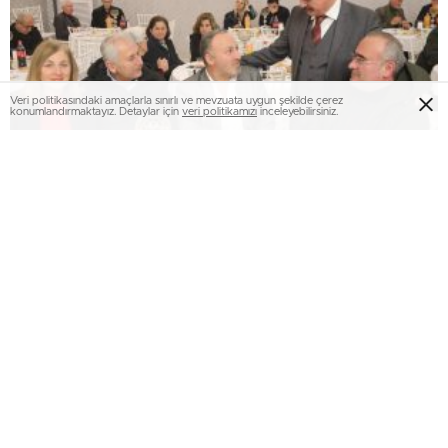
Veri politikasındaki amaçlarla sınırlı ve mevzuata uygun şekilde çerez
konumlandırmaktayız. Detaylar için
veri politikamızı
inceleyebilirsiniz.
Başkan Deveci, hedeflerini anlattı
Atakum'daki güncel haberler, köşe yazıları ve çok daha fazlası için
tercih ettiğiniz atakumhaber.com olarak teşekkür ederiz.
Sitemizdeki haber ve içerikler, kaynak belirtmeden alıntılanamaz,
izinsiz kopyalanamaz ya da başka bir yerde yayınlanamaz. Bu tür
izinsiz kullanımlar için yasal yollara başvurma hakkımızı saklı tutarız.