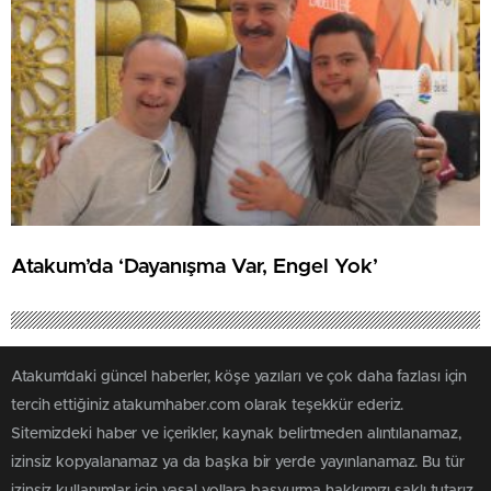
Atakum’da ‘Dayanışma Var, Engel Yok’
Atakum'daki güncel haberler, köşe yazıları ve çok daha fazlası için
tercih ettiğiniz atakumhaber.com olarak teşekkür ederiz.
Sitemizdeki haber ve içerikler, kaynak belirtmeden alıntılanamaz,
izinsiz kopyalanamaz ya da başka bir yerde yayınlanamaz. Bu tür
izinsiz kullanımlar için yasal yollara başvurma hakkımızı saklı tutarız.