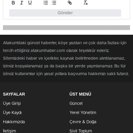
Gönder
Atakum'daki güncel haberler, köşe yazıları ve çok daha fazlası için
tercih ettiğiniz atakumhaber.com olarak teşekkür ederiz.
Sitemizdeki haber ve içerikler, kaynak belirtmeden alıntılanamaz,
izinsiz kopyalanamaz ya da başka bir yerde yayınlanamaz. Bu tür
izinsiz kullanımlar için yasal yollara başvurma hakkımızı saklı tutarız.
SAYFALAR
ÜST MENÜ
Üye Girişi
Güncel
Üye Kaydı
Yerel Yönetim
Hakkımızda
Çevre & Doğa
İletişim
Sivil Toplum