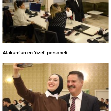
Atakum’un en ‘özel’ personeli