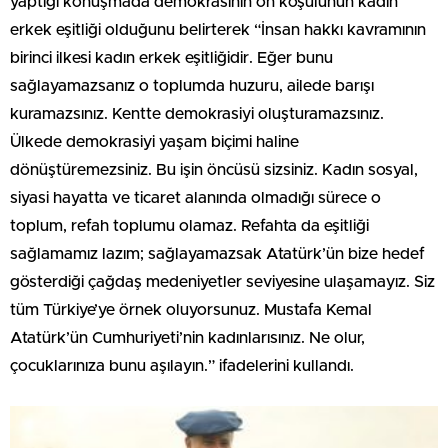
yaptığı konuşmada demokrasinin ön koşulunun kadın
erkek eşitliği olduğunu belirterek “İnsan hakkı kavramının
birinci ilkesi kadın erkek eşitliğidir. Eğer bunu
sağlayamazsanız o toplumda huzuru, ailede barışı
kuramazsınız. Kentte demokrasiyi oluşturamazsınız.
Ülkede demokrasiyi yaşam biçimi haline
dönüştüremezsiniz. Bu işin öncüsü sizsiniz. Kadın sosyal,
siyasi hayatta ve ticaret alanında olmadığı sürece o
toplum, refah toplumu olamaz. Refahta da eşitliği
sağlamamız lazım; sağlayamazsak Atatürk’ün bize hedef
gösterdiği çağdaş medeniyetler seviyesine ulaşamayız. Siz
tüm Türkiye’ye örnek oluyorsunuz. Mustafa Kemal
Atatürk’ün Cumhuriyeti’nin kadınlarısınız. Ne olur,
çocuklarınıza bunu aşılayın.” ifadelerini kullandı.