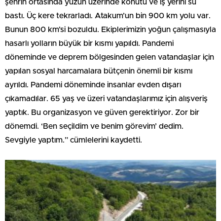
şehrin ortasında yüzün üzerinde konutu ve iş yerini su
bastı. Üç kere tekrarladı. Atakum’un bin 900 km yolu var.
Bunun 800 km’si bozuldu. Ekiplerimizin yoğun çalışmasıyla
hasarlı yolların büyük bir kısmı yapıldı. Pandemi
döneminde ve deprem bölgesinden gelen vatandaşlar için
yapılan sosyal harcamalara bütçenin önemli bir kısmı
ayrıldı. Pandemi döneminde insanlar evden dışarı
çıkamadılar. 65 yaş ve üzeri vatandaşlarımız için alışveriş
yaptık. Bu organizasyon ve güven gerektiriyor. Zor bir
dönemdi. ‘Ben seçildim ve benim görevim’ dedim.
Sevgiyle yaptım.” cümlelerini kaydetti.